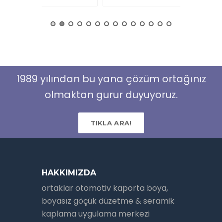
1989 yılından bu yana çözüm ortağınız
olmaktan gurur duyuyoruz.
TIKLA ARA!
HAKKIMIZDA
ortaklar otomotiv kaporta boya,
boyasız göçük düzetme & seramik
kaplama uygulama merkezi