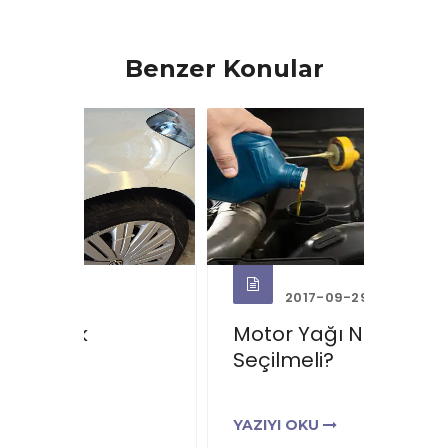
Benzer Konular
2017-09-29
Motor Yağı Nasıl
Soğu
Seçilmeli?
Bakı
YAZIYI OKU
YAZIY