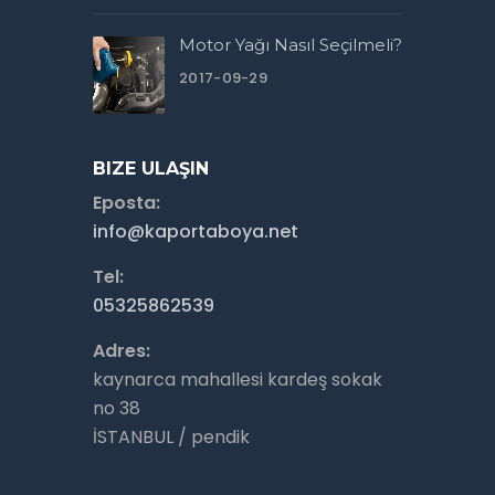
Motor Yağı Nasıl Seçilmeli?
2017-09-29
BIZE ULAŞIN
Eposta:
info@kaportaboya.net
Tel:
05325862539
Adres:
kaynarca mahallesi kardeş sokak
no 38
İSTANBUL / pendik