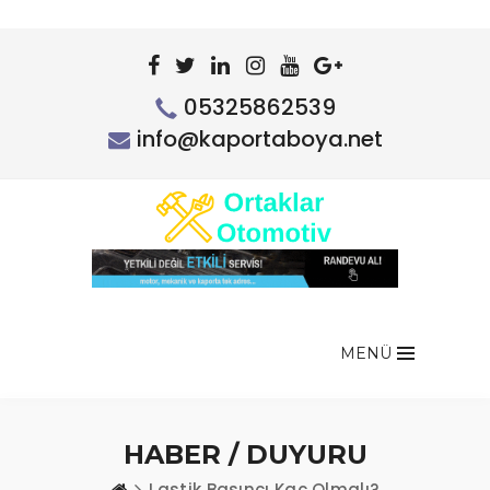
05325862539
info@kaportaboya.net
MENÜ
HABER / DUYURU
Lastik Basıncı Kaç Olmalı?