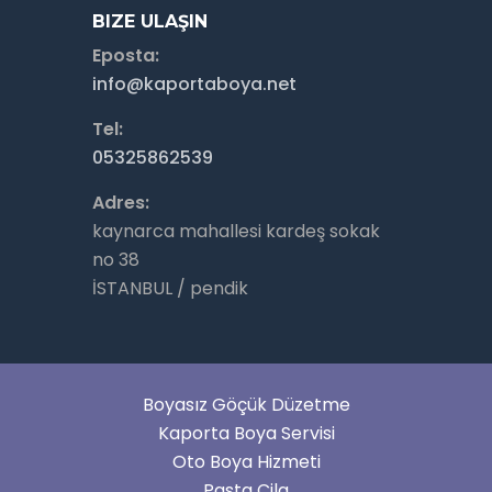
BIZE ULAŞIN
Eposta:
info@kaportaboya.net
Tel:
05325862539
Adres:
kaynarca mahallesi kardeş sokak
no 38
İSTANBUL / pendik
Boyasız Göçük Düzetme
Kaporta Boya Servisi
Oto Boya Hizmeti
Pasta Cila